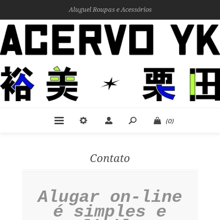
Aluguel Roupas e Acessórios
(0)
Contato
Alugar on-line
é simples e